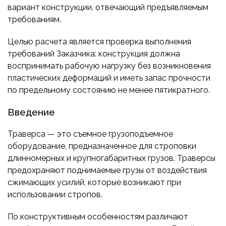
ПРИБОРОСТРОЕНИЕ
вариант конструкции, отвечающий предъявляемым
ПУБЛИКАЦИИ
требованиям.
ТРАНСПОРТ
ТУРБОМАШИНЫ
Целью расчета является проверка выполнения
требований Заказчика: конструкция должна
ВЕНТИЛЯЦИЯ И КЛИМАТ
воспринимать рабочую нагрузку без возникновения
МАТЕРИАЛЫ И ТЕХНОЛОГИИ
пластических деформаций и иметь запас прочности
по предельному состоянию не менее пятикратного.
БИОТЕХНОЛОГИИ
Введение
АЭРОКОСМОС
Траверса — это съемное грузоподъемное
оборудование, предназначенное для строповки
длинномерных и крупногабаритных грузов. Траверсы
предохраняют поднимаемые грузы от воздействия
сжимающих усилий, которые возникают при
использовании стропов.
По конструктивным особенностям различают