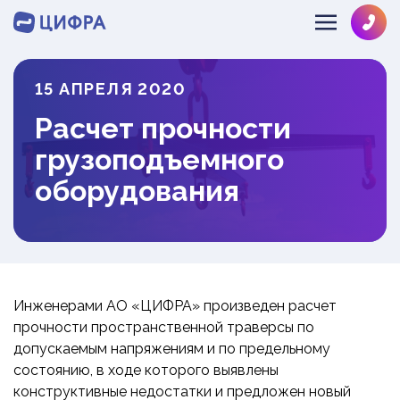
15 АПРЕЛЯ 2020
SOLVE@MULTIPHYSICS.RU
Расчет прочности
+78126484286
О КОМПАНИИ
грузоподъемного
НАПРАВЛЕНИЯ
ЛИЦЕНЗИИ
оборудования
КОМАНДА
ОТРАСЛИ
ГИДРОГАЗОДИНАМИКА
ОТЗЫВЫ
ДИНАМИКА И ПРОЧНОСТЬ
ИНФОЦЕНТР
МАШИНОСТРОЕНИЕ
ТЕПЛОМАССООБМЕН
ОБОРУДОВАНИЕ АЭС
НОВОСТИ
ЭКСПРЕСС
Инженерами АО «ЦИФРА» произведен расчет
РАЗРАБОТКА ПО
НЕФТЕГАЗ
ПРОЕКТЫ
прочности пространственной траверсы по
ЗАКАЗ
СУДОСТРОЕНИЕ
допускаемым напряжениям и по предельному
БЛОГ
состоянию, в ходе которого выявлены
СТРОИТЕЛЬСТВО
ВЕБИНАРЫ
конструктивные недостатки и предложен новый