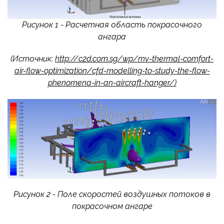
Рисунок 1 - Расчетная область покрасочного
ангара
(Источник:
http://c2d.com.sg/wp/mv-thermal-comfort-
air-flow-optimization/cfd-modelling-to-study-the-flow-
phenomena-in-an-aircraft-hanger/)
Рисунок 2 - Поле скоростей воздушных потоков в
покрасочном ангаре