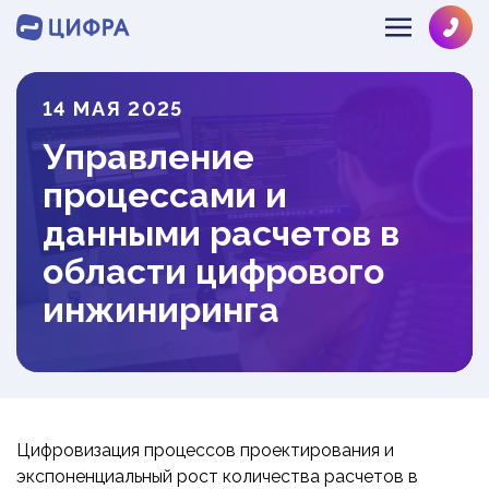
14 МАЯ 2025
SOLVE@MULTIPHYSICS.RU
Управление
+78126484286
О КОМПАНИИ
процессами и
НАПРАВЛЕНИЯ
ЛИЦЕНЗИИ
данными расчетов в
КОМАНДА
области цифрового
ОТРАСЛИ
ГИДРОГАЗОДИНАМИКА
ОТЗЫВЫ
инжиниринга
ДИНАМИКА И ПРОЧНОСТЬ
ИНФОЦЕНТР
МАШИНОСТРОЕНИЕ
ТЕПЛОМАССООБМЕН
ОБОРУДОВАНИЕ АЭС
НОВОСТИ
ЭКСПРЕСС
РАЗРАБОТКА ПО
НЕФТЕГАЗ
ПРОЕКТЫ
ЗАКАЗ
СУДОСТРОЕНИЕ
БЛОГ
Цифровизация процессов проектирования и
СТРОИТЕЛЬСТВО
ВЕБИНАРЫ
экспоненциальный рост количества расчетов в