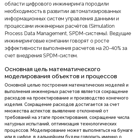
ПРИБОРОСТРОЕНИЕ
области цифрового инжиниринга породили
ПУБЛИКАЦИИ
необходимость в развитии автоматизированных
ТРАНСПОРТ
информационных систем управления данными и
ТУРБОМАШИНЫ
процессами инженерных расчётов (Simulation
Process Data Management, SPDM-системы). Ведущие
ВЕНТИЛЯЦИЯ И КЛИМАТ
инжиниринговые компании говорят о росте
МАТЕРИАЛЫ И ТЕХНОЛОГИИ
эффективности выполнения расчетов на 20-40% за
счет внедрения SPDM-систем.
БИОТЕХНОЛОГИИ
АЭРОКОСМОС
Основная цель математического
моделирования объектов и процессов
Основной целью построения математических моделей и
выполнения инженерных расчетов является сокращение
расходов на проектирование и производство конечного
изделия. Сокращение расходов достигается за счет
множества аспектов: выявление отклонений от
требований на этапе проектирования, сокращение числа
натурных испытаний, оптимизация технологических
процессов. Моделирование может выполняться на бумаге
или в цифре, в дальнейшем будем говорить именно о