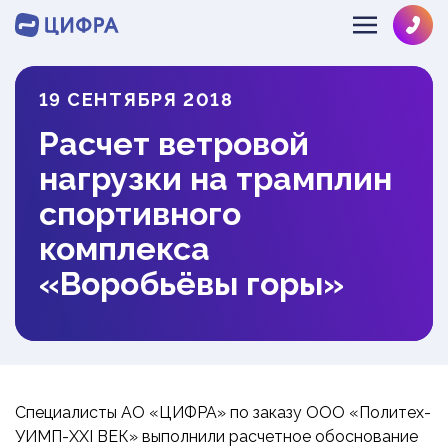
19 СЕНТЯБРЯ 2018
SOLVE@MULTIPHYSICS.RU
Расчет ветровой
+78126484286
О КОМПАНИИ
нагрузки на трамплин
НАПРАВЛЕНИЯ
ЛИЦЕНЗИИ
спортивного
КОМАНДА
комплекса
ОТРАСЛИ
ГИДРОГАЗОДИНАМИКА
ОТЗЫВЫ
«Воробьёвы горы»
ДИНАМИКА И ПРОЧНОСТЬ
ИНФОЦЕНТР
МАШИНОСТРОЕНИЕ
ТЕПЛОМАССООБМЕН
ОБОРУДОВАНИЕ АЭС
НОВОСТИ
ЭКСПРЕСС
РАЗРАБОТКА ПО
НЕФТЕГАЗ
ПРОЕКТЫ
ЗАКАЗ
СУДОСТРОЕНИЕ
БЛОГ
Специалисты АО «ЦИФРА» по заказу ООО «Политех-
СТРОИТЕЛЬСТВО
ВЕБИНАРЫ
УИМП-XXI ВЕК» выполнили расчетное обоснование