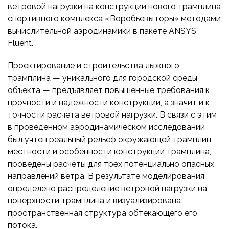
ПРИБОРОСТРОЕНИЕ
ветровой нагрузки на конструкции нового трамплина
ПУБЛИКАЦИИ
спортивного комплекса «Воробьевы горы» методами
ТРАНСПОРТ
вычислительной аэродинамики в пакете ANSYS
ТУРБОМАШИНЫ
Fluent.
ВЕНТИЛЯЦИЯ И КЛИМАТ
Проектирование и строительства лыжного
МАТЕРИАЛЫ И ТЕХНОЛОГИИ
трамплина — уникального для городской среды
объекта — предъявляет повышенные требования к
БИОТЕХНОЛОГИИ
прочности и надежности конструкции, а значит и к
АЭРОКОСМОС
точности расчета ветровой нагрузки. В связи с этим
в проведенном аэродинамическом исследовании
был учтен реальный рельеф окружающей трамплин
местности и особенности конструкции трамплина,
проведены расчеты для трёх потенциально опасных
направлений ветра. В результате моделирования
определено распределение ветровой нагрузки на
поверхности трамплина и визуализирована
пространственная структура обтекающего его
потока.