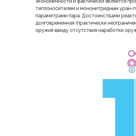
экономичности и фактически является пр
теплоносителем и мононитридным уран-пл
параметрами пара. Достоинствами реакто
долговременная (практически неограниче
оружия ввиду отсутствия наработки оруж