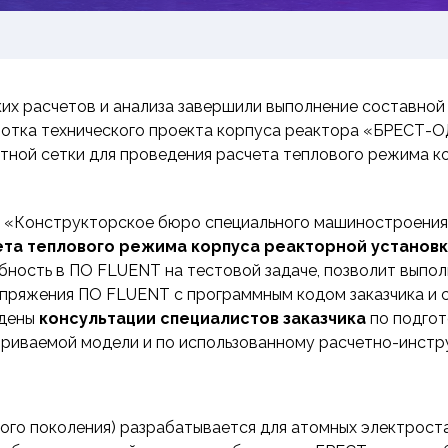
х расчетов и анализа завершили выполнение составной 
отка технического проекта корпуса реактора «БРЕСТ-О
етной сетки для проведения расчета теплового режима 
АО «Конструкторское бюро специального машиностроения
ета теплового режима корпуса реакторной установ
бность в ПО FLUENT на тестовой задаче, позволит выпо
пряжения ПО FLUENT c программным кодом заказчика и с
едены
консультации специалистов заказчика
по подгот
триваемой модели и по использованному расчетно-инст
ого поколения) разрабатывается для атомных электрост