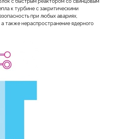
блок с быстрым реактором со свинцовым
пла к турбине с закритическими
езопасность при любых авариях,
, а также нераспространение ядерного