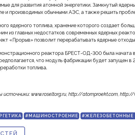
мые для развития атомной энергетики. Замкнутый ядерны
сле и производимых обычными АЭС, а также решить пробл
го ядерного топлива, хранение которого создает больш
ним из главных недостатков современных ядерных реакто
оект «Прорыв» позволит перерабатывать ядерные отходы
монстрационного реактора БРЕСТ-ОД-300 была начата в 
едполагается, что модуль фабрикации будет запущен в 20
ереработки топлива.
чники: www.roseltorg.ru, http://atomproekt.com, http://www
РГЕТИКА
#МАШИНОСТРОЕНИЕ
#ЖЕЛЕЗОБЕТОННЫЕ
ОСТЕЙ