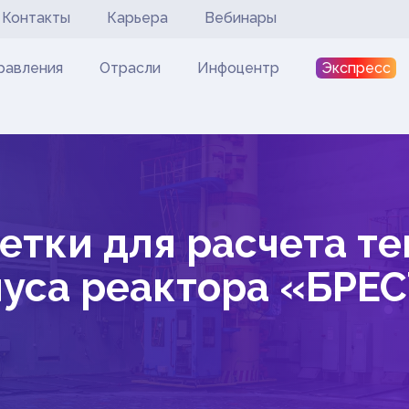
Контакты
Карьера
Вебинары
Экспресс
равления
Отрасли
Инфоцентр
SOLVE@MULTIPHYSICS.RU
8 812 123 45 67
О КОМПАНИИ
НАПРАВЛЕНИЯ
ОТРАСЛИ
етки для расчета т
ИНФОЦЕНТР
уса реактора «БРЕ
ЭКСПРЕСС
ЗАКАЗ