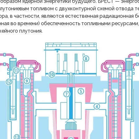
ообразом ядерной энергетики будущего. БРЕСТ — энерго
утониевым топливом с двухконтурной схемой отвода те
ра, в частности, являются естественная радиационная б
нная во времени) обеспеченность топливными ресурсами
ейного плутония.