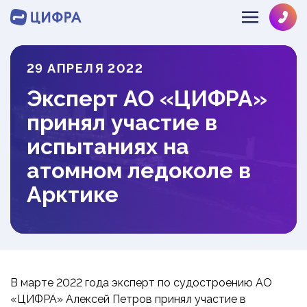
29 АПРЕЛЯ 2022
SOLVE@MULTIPHYSICS.RU
Эксперт АО «ЦИФРА»
+78126484286
О КОМПАНИИ
принял участие в
НАПРАВЛЕНИЯ
ЛИЦЕНЗИИ
испытаниях на
КОМАНДА
атомном ледоколе в
ОТРАСЛИ
ГИДРОГАЗОДИНАМИКА
ОТЗЫВЫ
Арктике
ДИНАМИКА И ПРОЧНОСТЬ
ИНФОЦЕНТР
МАШИНОСТРОЕНИЕ
ТЕПЛОМАССООБМЕН
ОБОРУДОВАНИЕ АЭС
НОВОСТИ
ЭКСПРЕСС
РАЗРАБОТКА ПО
НЕФТЕГАЗ
ПРОЕКТЫ
ЗАКАЗ
СУДОСТРОЕНИЕ
БЛОГ
В марте 2022 года эксперт по судостроению АО
СТРОИТЕЛЬСТВО
ВЕБИНАРЫ
«ЦИФРА» Алексей Петров принял участие в