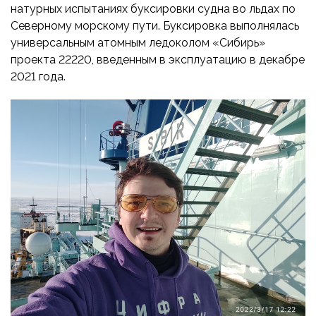
ПРИБОРОСТРОЕНИЕ
натурных испытаниях буксировки судна во льдах по
ПУБЛИКАЦИИ
Северному морскому пути. Буксировка выполнялась
ТРАНСПОРТ
универсальным атомным ледоколом «Сибирь»
ТУРБОМАШИНЫ
проекта 22220, введенным в эксплуатацию в декабре
2021 года.
ВЕНТИЛЯЦИЯ И КЛИМАТ
МАТЕРИАЛЫ И ТЕХНОЛОГИИ
БИОТЕХНОЛОГИИ
АЭРОКОСМОС