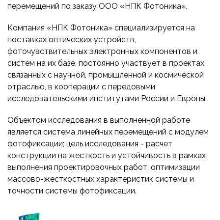
ПРИБОРОСТРОЕНИЕ
перемещений по заказу ООО «НПК Фотоника».
ПУБЛИКАЦИИ
ТРАНСПОРТ
Компания «НПК Фотоника» специализируется на
поставках оптических устройств,
ТУРБОМАШИНЫ
фоточувствительных электронных компонентов и
ВЕНТИЛЯЦИЯ И КЛИМАТ
систем на их базе, постоянно участвует в проектах,
МАТЕРИАЛЫ И ТЕХНОЛОГИИ
связанных с научной, промышленной и космической
отраслью, в кооперации с передовыми
БИОТЕХНОЛОГИИ
исследовательскими институтами России и Европы.
АЭРОКОСМОС
Объектом исследования в выполненной работе
является система линейных перемещений с модулем
фотофиксации; цель исследования - расчет
конструкции на жесткость и устойчивость в рамках
выполнения проектировочных работ, оптимизации
массово-жесткостных характеристик системы и
точности системы фотофиксации.