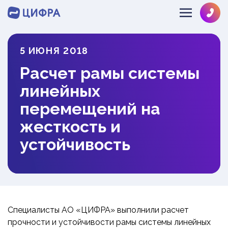
5 ИЮНЯ 2018
SOLVE@MULTIPHYSICS.RU
Расчет рамы системы
+78126484286
О КОМПАНИИ
линейных
НАПРАВЛЕНИЯ
ЛИЦЕНЗИИ
перемещений на
КОМАНДА
жесткость и
ОТРАСЛИ
ГИДРОГАЗОДИНАМИКА
ОТЗЫВЫ
устойчивость
ДИНАМИКА И ПРОЧНОСТЬ
ИНФОЦЕНТР
МАШИНОСТРОЕНИЕ
ТЕПЛОМАССООБМЕН
ОБОРУДОВАНИЕ АЭС
НОВОСТИ
ЭКСПРЕСС
РАЗРАБОТКА ПО
НЕФТЕГАЗ
ПРОЕКТЫ
ЗАКАЗ
СУДОСТРОЕНИЕ
БЛОГ
Специалисты АО «ЦИФРА» выполнили расчет
СТРОИТЕЛЬСТВО
ВЕБИНАРЫ
прочности и устойчивости рамы системы линейных