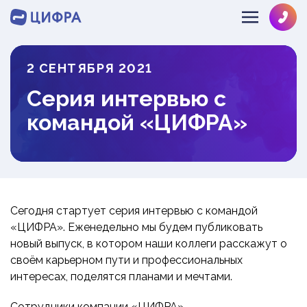
2 СЕНТЯБРЯ 2021
SOLVE@MULTIPHYSICS.RU
Серия интервью с
+78126484286
О КОМПАНИИ
командой «ЦИФРА»
НАПРАВЛЕНИЯ
ЛИЦЕНЗИИ
КОМАНДА
ОТРАСЛИ
ГИДРОГАЗОДИНАМИКА
ОТЗЫВЫ
ДИНАМИКА И ПРОЧНОСТЬ
ИНФОЦЕНТР
МАШИНОСТРОЕНИЕ
Сегодня стартует серия интервью с командой
ТЕПЛОМАССООБМЕН
ОБОРУДОВАНИЕ АЭС
НОВОСТИ
ЭКСПРЕСС
«ЦИФРА». Еженедельно мы будем публиковать
РАЗРАБОТКА ПО
НЕФТЕГАЗ
новый выпуск, в котором наши коллеги расскажут о
ПРОЕКТЫ
ЗАКАЗ
своём карьерном пути и профессиональных
СУДОСТРОЕНИЕ
БЛОГ
интересах, поделятся планами и мечтами.
СТРОИТЕЛЬСТВО
ВЕБИНАРЫ
Сотрудники компании «ЦИФРА» —