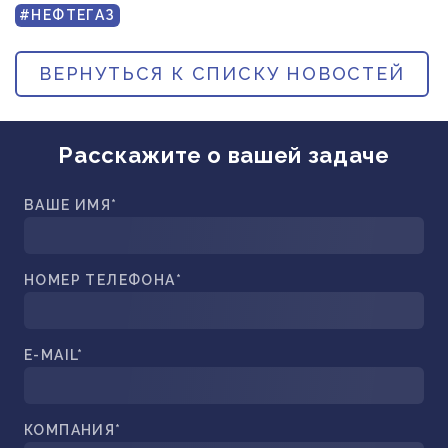
ПРИБОРОСТРОЕНИЕ
#НЕФТЕГАЗ
ПУБЛИКАЦИИ
ТРАНСПОРТ
ВЕРНУТЬСЯ К СПИСКУ НОВОСТЕЙ
ТУРБОМАШИНЫ
ВЕНТИЛЯЦИЯ И КЛИМАТ
Расскажите о вашей задаче
МАТЕРИАЛЫ И ТЕХНОЛОГИИ
БИОТЕХНОЛОГИИ
ВАШЕ ИМЯ*
АЭРОКОСМОС
НОМЕР ТЕЛЕФОНА*
E-MAIL*
КОМПАНИЯ*