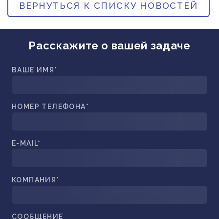
ВЕРНУТЬСЯ К СПИСКУ НОВОСТЕЙ
ПРИБОРОСТРОЕНИЕ
ПУБЛИКАЦИИ
ТРАНСПОРТ
ТУРБОМАШИНЫ
Расскажите о вашей задаче
ВЕНТИЛЯЦИЯ И КЛИМАТ
ВАШЕ ИМЯ*
МАТЕРИАЛЫ И ТЕХНОЛОГИИ
БИОТЕХНОЛОГИИ
НОМЕР ТЕЛЕФОНА*
АЭРОКОСМОС
E-MAIL*
КОМПАНИЯ*
СООБЩЕНИЕ