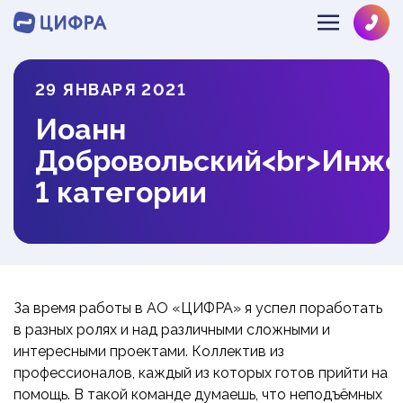
29 ЯНВАРЯ 2021
SOLVE@MULTIPHYSICS.RU
Иоанн
+78126484286
О КОМПАНИИ
Добровольский<br>Инж
НАПРАВЛЕНИЯ
ЛИЦЕНЗИИ
1 категории
КОМАНДА
ОТРАСЛИ
ГИДРОГАЗОДИНАМИКА
ОТЗЫВЫ
ДИНАМИКА И ПРОЧНОСТЬ
ИНФОЦЕНТР
МАШИНОСТРОЕНИЕ
ТЕПЛОМАССООБМЕН
ОБОРУДОВАНИЕ АЭС
НОВОСТИ
ЭКСПРЕСС
За время работы в АО «ЦИФРА» я успел поработать
РАЗРАБОТКА ПО
НЕФТЕГАЗ
ПРОЕКТЫ
в разных ролях и над различными сложными и
ЗАКАЗ
СУДОСТРОЕНИЕ
интересными проектами. Коллектив из
БЛОГ
профессионалов, каждый из которых готов прийти на
СТРОИТЕЛЬСТВО
ВЕБИНАРЫ
помощь. В такой команде думаешь, что неподъёмных