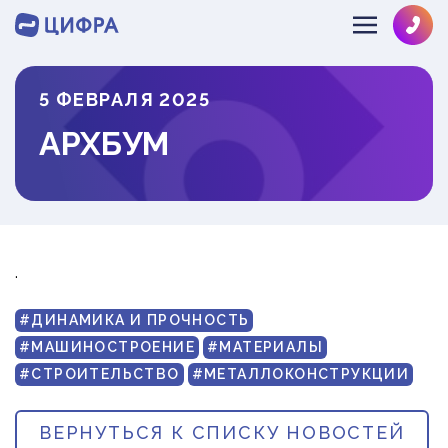
5 ФЕВРАЛЯ 2025
SOLVE@MULTIPHYSICS.RU
АРХБУМ
+78126484286
О КОМПАНИИ
НАПРАВЛЕНИЯ
ЛИЦЕНЗИИ
КОМАНДА
ОТРАСЛИ
ГИДРОГАЗОДИНАМИКА
ОТЗЫВЫ
.
ДИНАМИКА И ПРОЧНОСТЬ
ИНФОЦЕНТР
МАШИНОСТРОЕНИЕ
ТЕПЛОМАССООБМЕН
ОБОРУДОВАНИЕ АЭС
#ДИНАМИКА И ПРОЧНОСТЬ
НОВОСТИ
ЭКСПРЕСС
РАЗРАБОТКА ПО
#МАШИНОСТРОЕНИЕ
#МАТЕРИАЛЫ
НЕФТЕГАЗ
ПРОЕКТЫ
ЗАКАЗ
#СТРОИТЕЛЬСТВО
#МЕТАЛЛОКОНСТРУКЦИИ
СУДОСТРОЕНИЕ
БЛОГ
СТРОИТЕЛЬСТВО
ВЕРНУТЬСЯ К СПИСКУ НОВОСТЕЙ
ВЕБИНАРЫ